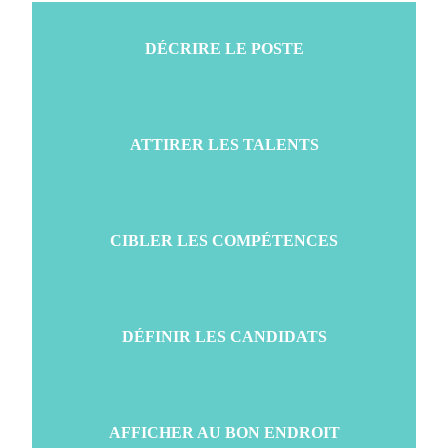
DÉCRIRE LE POSTE
Maîtrisez l'art de rédiger des offres d’emploi
ATTIRER LES TALENTS
détaillées et précises, sans qu’elles soient trop
chargées.
Apprenez à rendre vos offres d'emploi attrayantes
CIBLER LES COMPÉTENCES
et engageantes.
Identifiez les compétences essentielles pour le
DÉFINIR LES CANDIDATS
poste recherché.
Ciblez votre candidat idéal pour comprendre ses
AFFICHER AU BON ENDROIT
besoins et savoir où il se trouve.