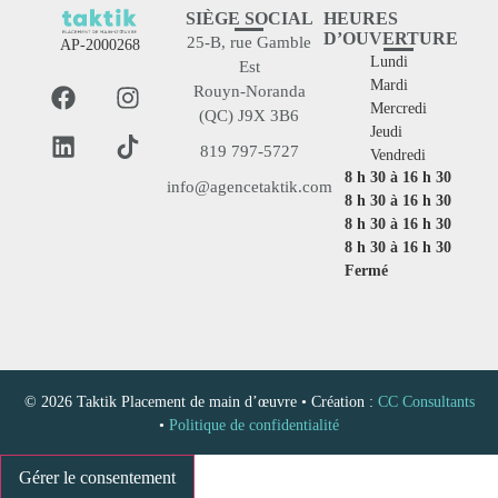
SIÈGE SOCIAL
HEURES
D’OUVERTURE
25-B, rue Gamble
AP-2000268
Lundi
Est
Mardi
Rouyn-Noranda
Mercredi
(QC) J9X 3B6
Jeudi
819 797-5727
Vendredi
8 h 30 à 16 h 30
info@agencetaktik.com
8 h 30 à 16 h 30
8 h 30 à 16 h 30
8 h 30 à 16 h 30
Fermé
© 2026 Taktik Placement de main d’œuvre • Création :
CC Consultants
•
Politique de confidentialité
Gérer le consentement