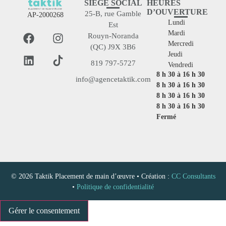
SIÈGE SOCIAL
HEURES
D’OUVERTURE
25-B, rue Gamble
AP-2000268
Lundi
Est
Mardi
Rouyn-Noranda
Mercredi
(QC) J9X 3B6
Jeudi
819 797-5727
Vendredi
8 h 30 à 16 h 30
info@agencetaktik.com
8 h 30 à 16 h 30
8 h 30 à 16 h 30
8 h 30 à 16 h 30
Fermé
© 2026 Taktik Placement de main d’œuvre • Création :
CC Consultants
•
Politique de confidentialité
Gérer le consentement