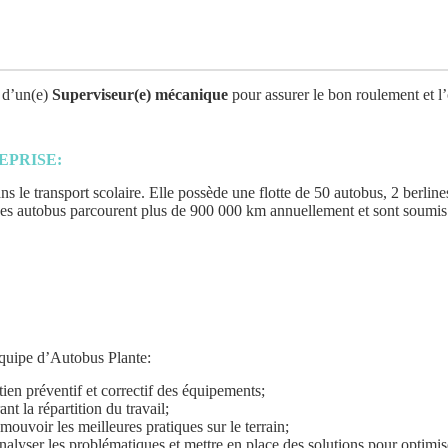
e d’un(e)
Superviseur(e) mécanique
pour assurer le bon roulement et 
EPRISE:
s le transport scolaire. Elle possède une flotte de 50 autobus, 2 berlin
es autobus parcourent plus de
900 000 km
annuellement et sont soumis à
équipe d’Autobus Plante:
tien préventif et correctif des équipements;
t la répartition du travail;
omouvoir les meilleures pratiques sur le terrain;
lyser les problématiques et mettre en place des solutions pour optimiser 