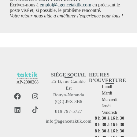
Écrivez-nous à
emploi@agencetaktik.com
en précisant le
poste visé et, si possible, le problème rencontré.
Votre retour nous aide à améliorer l’expérience pour tous !
SIÈGE SOCIAL
HEURES
D’OUVERTURE
25-B, rue Gamble
AP-2000268
Lundi
Est
Mardi
Rouyn-Noranda
Mercredi
(QC) J9X 3B6
Jeudi
819 797-5727
Vendredi
8 h 30 à 16 h 30
info@agencetaktik.com
8 h 30 à 16 h 30
8 h 30 à 16 h 30